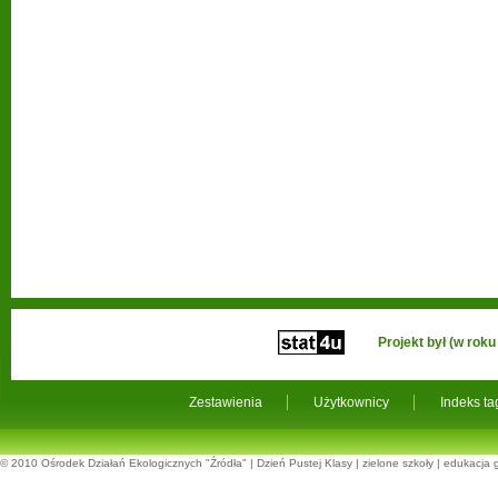
Projekt był (w ro
Zestawienia
Użytkownicy
Indeks t
© 2010
Ośrodek Działań Ekologicznych "Źródła"
|
Dzień Pustej Klasy
|
zielone szkoły
|
edukacja 