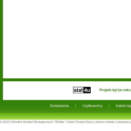
Projekt był (w ro
Zestawienia
Użytkownicy
Indeks t
© 2010
Ośrodek Działań Ekologicznych "Źródła"
|
Dzień Pustej Klasy
|
zielone szkoły
|
edukacja 