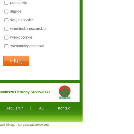
pomorskie
śląskie
świętokrzyskie
warmińsko-mazurskie
wielkopolskie
zachodniopomorskie
 Funduszu Ochrony Środowiska
Regulamin
FAQ
Kontakt
ach klimatu
|
jak zakazać polowania