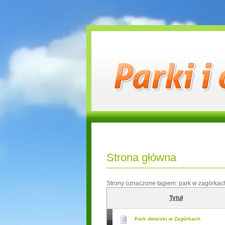
Strona główna
Strony oznaczone tagiem:
park w zagórkac
Tytuł
Park dworski w Zagórkach