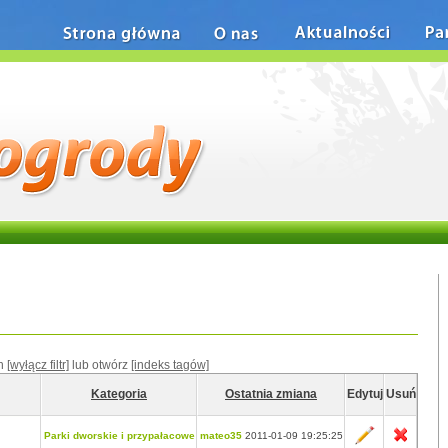
Strona główna
O nas
Aktualności
Pa
h
[wyłącz filtr]
lub otwórz
[indeks tagów]
Kategoria
Ostatnia zmiana
Edytuj
Usuń
Parki dworskie i przypałacowe
mateo35
2011-01-09 19:25:25