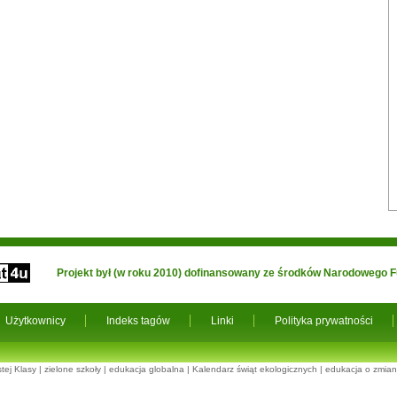
Projekt był (w roku 2010) dofinansowany ze środków Narodowego
Użytkownicy
Indeks tagów
Linki
Polityka prywatności
tej Klasy
|
zielone szkoły
|
edukacja globalna
|
Kalendarz świąt ekologicznych
|
edukacja o zmian