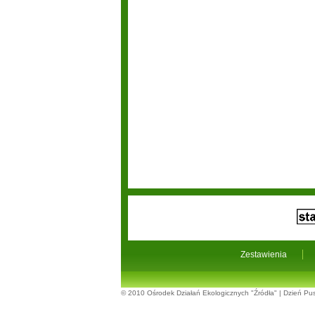
Zestawienia
© 2010
Ośrodek Działań Ekologicznych "Źródła"
|
Dzień Pus