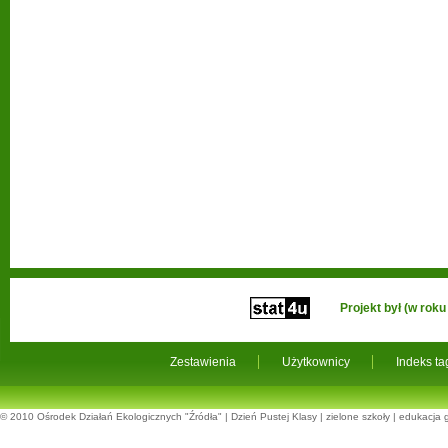
Projekt był (w ro
Zestawienia
Użytkownicy
Indeks t
© 2010
Ośrodek Działań Ekologicznych "Źródła"
|
Dzień Pustej Klasy
|
zielone szkoły
|
edukacja 