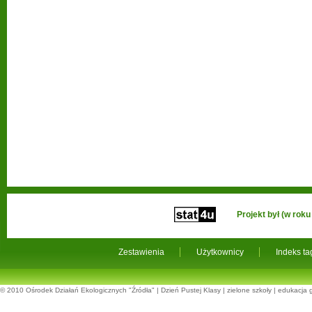
Projekt był (w ro
Zestawienia
Użytkownicy
Indeks t
© 2010
Ośrodek Działań Ekologicznych "Źródła"
|
Dzień Pustej Klasy
|
zielone szkoły
|
edukacja 