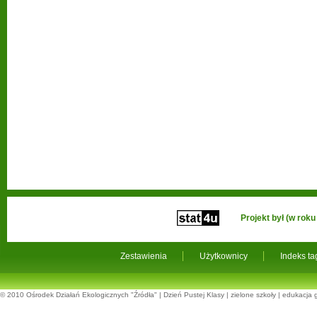
Projekt był (w ro
Zestawienia
Użytkownicy
Indeks t
© 2010
Ośrodek Działań Ekologicznych "Źródła"
|
Dzień Pustej Klasy
|
zielone szkoły
|
edukacja 