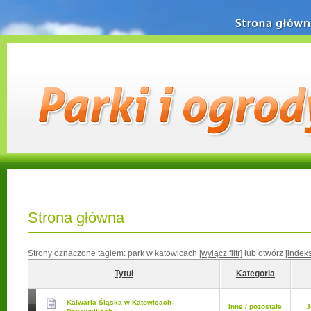
Strona główn
Strona główna
Strony oznaczone tagiem:
park w katowicach
[wyłącz filtr]
lub otwórz
[indek
Tytuł
Kategoria
Kalwaria Śląska w Katowicach-
Inne / pozostałe
J