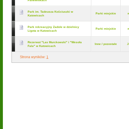
Panewnikach
Park im. Tadeusza Kościuszki w
Parki miejskie
Katowicach
Park rekreacyjny Zadole w dzielnicy
Parki miejskie
Ligota w Katowicach
Rezerwat "Las Murckowski" i "Wesoła
Inne / pozostałe
J
Fala" w Katowicach
Strona wyników:
1