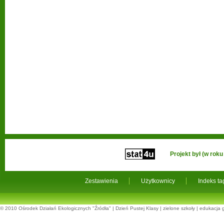
Projekt był (w ro
Zestawienia
Użytkownicy
Indeks t
© 2010
Ośrodek Działań Ekologicznych "Źródła"
|
Dzień Pustej Klasy
|
zielone szkoły
|
edukacja 