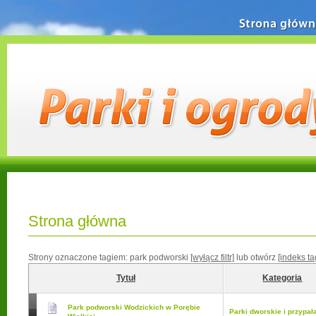
Strona główn
Strona główna
Strony oznaczone tagiem:
park podworski
[wyłącz filtr]
lub otwórz
[indeks t
Tytuł
Kategoria
Park podworski Wodzickich w Porębie
Parki dworskie i przypa