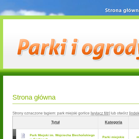
Strona główn
Strona główna
Strony oznaczone tagiem:
park miejski gorlice
[wyłącz filtr]
lub otwórz
[inde
Tytuł
Kategoria
Park Miejski im. Wojciecha Biechońskiego
Parki miejskie
m