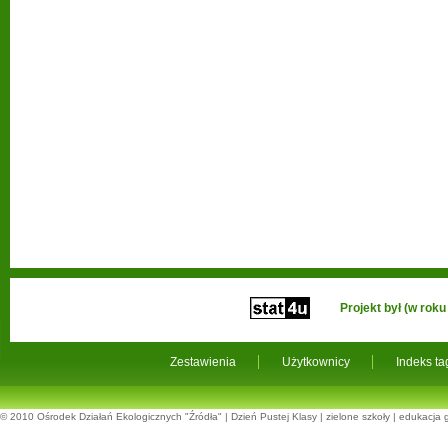
Projekt był (w ro
Zestawienia
Użytkownicy
Indeks t
© 2010
Ośrodek Działań Ekologicznych "Źródła"
|
Dzień Pustej Klasy
|
zielone szkoły
|
edukacja 