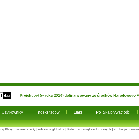
Projekt był (w roku 2010) dofinansowany ze środków Narodowego
Użytkownicy
Indeks tagów
Linki
Polityka prywatności
tej Klasy
|
zielone szkoły
|
edukacja globalna
|
Kalendarz świąt ekologicznych
|
edukacja o zmian