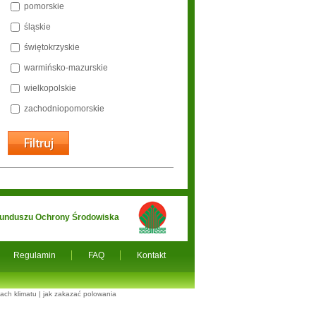
pomorskie
śląskie
świętokrzyskie
warmińsko-mazurskie
wielkopolskie
zachodniopomorskie
 Funduszu Ochrony Środowiska
Regulamin
FAQ
Kontakt
ach klimatu
|
jak zakazać polowania