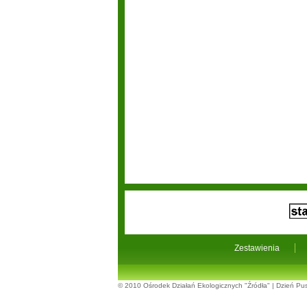
Zestawienia
© 2010
Ośrodek Działań Ekologicznych "Źródła"
|
Dzień Pus