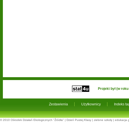
Projekt był (w ro
Zestawienia
Użytkownicy
Indeks t
© 2010
Ośrodek Działań Ekologicznych "Źródła"
|
Dzień Pustej Klasy
|
zielone szkoły
|
edukacja 