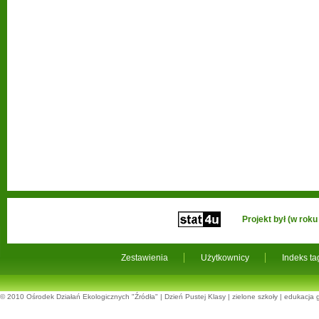
Projekt był (w ro
Zestawienia
Użytkownicy
Indeks t
© 2010
Ośrodek Działań Ekologicznych "Źródła"
|
Dzień Pustej Klasy
|
zielone szkoły
|
edukacja 