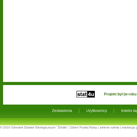
Projekt był (w ro
Zestawienia
Użytkownicy
Indeks t
© 2010
Ośrodek Działań Ekologicznych "Źródła"
|
Dzień Pustej Klasy
|
zielone szkoły
|
edukacja 