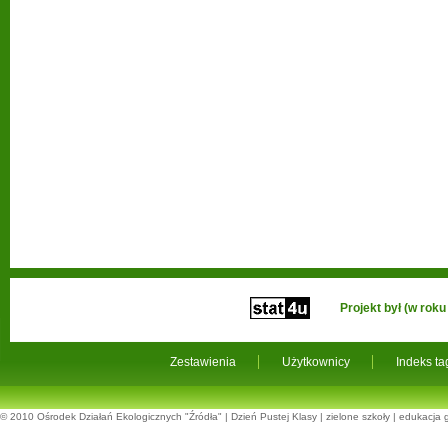
Projekt był (w ro
Zestawienia
Użytkownicy
Indeks t
© 2010
Ośrodek Działań Ekologicznych "Źródła"
|
Dzień Pustej Klasy
|
zielone szkoły
|
edukacja 