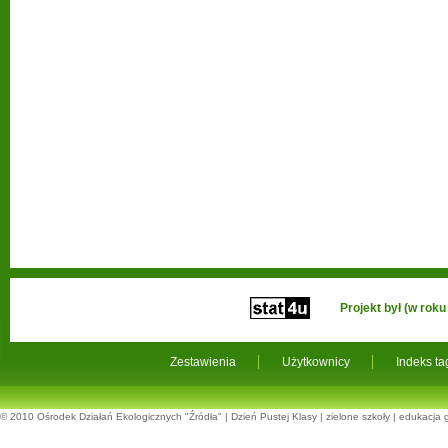
Projekt był (w ro
Zestawienia
Użytkownicy
Indeks t
© 2010
Ośrodek Działań Ekologicznych "Źródła"
|
Dzień Pustej Klasy
|
zielone szkoły
|
edukacja 