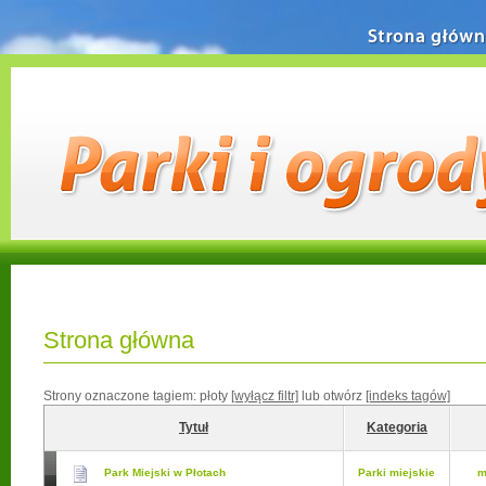
Strona główn
Strona główna
Strony oznaczone tagiem:
płoty
[wyłącz filtr]
lub otwórz
[indeks tagów]
Tytuł
Kategoria
Park Miejski w Płotach
Parki miejskie
m