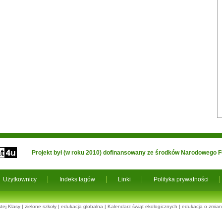
Projekt był (w roku 2010) dofinansowany ze środków Narodowego
Użytkownicy
Indeks tagów
Linki
Polityka prywatności
tej Klasy
|
zielone szkoły
|
edukacja globalna
|
Kalendarz świąt ekologicznych
|
edukacja o zmian