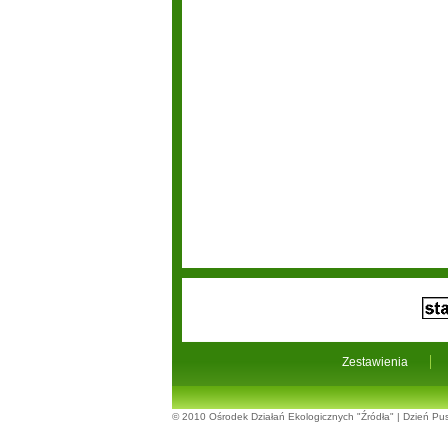
Zestawienia
© 2010
Ośrodek Działań Ekologicznych "Źródła"
|
Dzień Pus