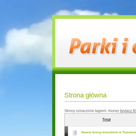
Strona główna
Strony oznaczone tagiem:
morwy
[wyłącz fil
Tytuł
Dawne tereny klasztorne w Trzemes