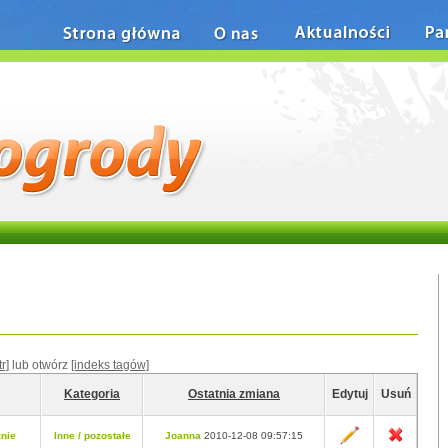
Strona główna
O nas
Aktualności
Pa
tr]
lub otwórz
[indeks tagów]
Kategoria
Ostatnia zmiana
Edytuj
Usuń
znie
Inne / pozostałe
Joanna
2010-12-08 09:57:15