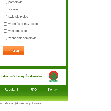
pomorskie
śląskie
świętokrzyskie
warmińsko-mazurskie
wielkopolskie
zachodniopomorskie
 Funduszu Ochrony Środowiska
Regulamin
FAQ
Kontakt
ach klimatu
|
jak zakazać polowania