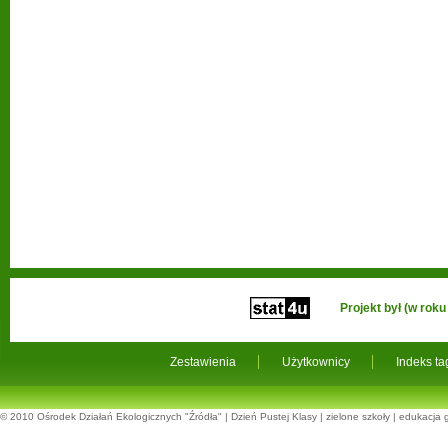
Projekt był (w ro
Zestawienia
Użytkownicy
Indeks t
© 2010
Ośrodek Działań Ekologicznych "Źródła"
|
Dzień Pustej Klasy
|
zielone szkoły
|
edukacja 