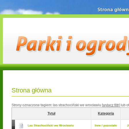
Strona główn
Strona główna
Strony oznaczone tagiem:
las strachociński we wrocławiu
[wyłącz filtr]
lub o
Tytuł
Kategoria
Las Strachociński we Wrocławiu
Inne / pozostałe
J