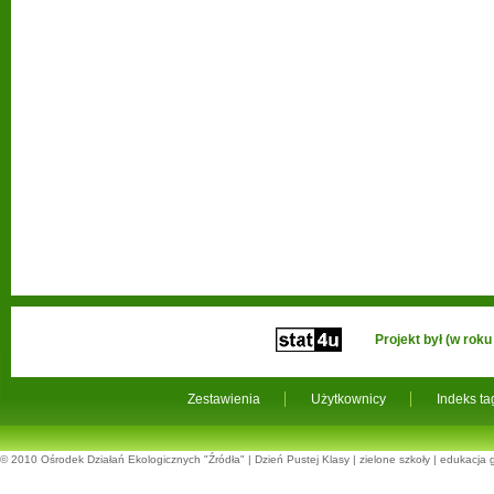
Projekt był (w ro
Zestawienia
Użytkownicy
Indeks t
© 2010
Ośrodek Działań Ekologicznych "Źródła"
|
Dzień Pustej Klasy
|
zielone szkoły
|
edukacja 