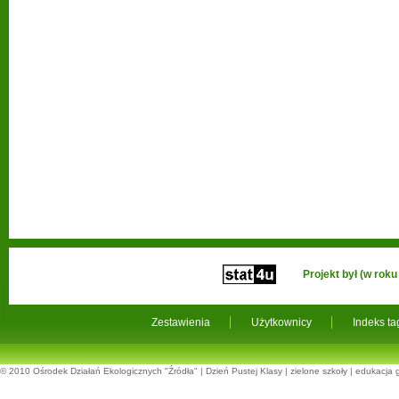
Projekt był (w ro
Zestawienia
Użytkownicy
Indeks t
© 2010
Ośrodek Działań Ekologicznych "Źródła"
|
Dzień Pustej Klasy
|
zielone szkoły
|
edukacja 