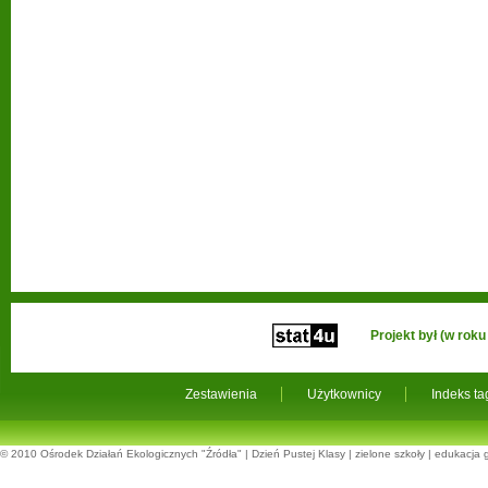
Projekt był (w ro
Zestawienia
Użytkownicy
Indeks t
© 2010
Ośrodek Działań Ekologicznych "Źródła"
|
Dzień Pustej Klasy
|
zielone szkoły
|
edukacja 