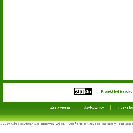
Projekt był (w ro
Zestawienia
Użytkownicy
Indeks t
© 2010
Ośrodek Działań Ekologicznych "Źródła"
|
Dzień Pustej Klasy
|
zielone szkoły
|
edukacja 