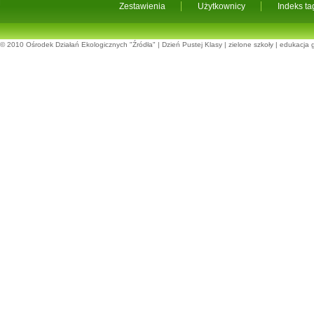
Zestawienia
Użytkownicy
Indeks t
© 2010
Ośrodek Działań Ekologicznych "Źródła"
|
Dzień Pustej Klasy
|
zielone szkoły
|
edukacja 