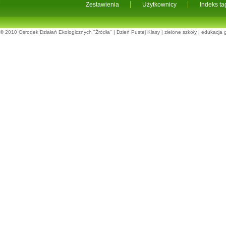
Zestawienia
Użytkownicy
Indeks t
© 2010
Ośrodek Działań Ekologicznych "Źródła"
|
Dzień Pustej Klasy
|
zielone szkoły
|
edukacja 