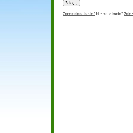
Zapomniane hasło?
Nie masz konta?
Załóż