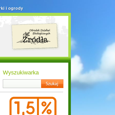
rki i ogrody
Wyszukiwarka