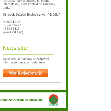
(to jest kontakt w sprawie tej strony
internetowej, a nie kontakt do zarządcy
parku)
Ośrodek Działań Ekologicznych "Źródła"
90-602
Łódź
,
ul. Zielona 27
42 632 8118
www.zrodla.org
Newsletter
wpisz swój e-mail aby otrzymywać
informacje o naszych działaniach
Wyślij
 Funduszu Ochrony Środowiska