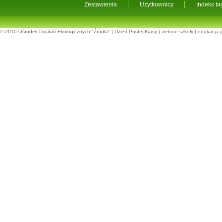
Zestawienia
Użytkownicy
Indeks t
© 2010
Ośrodek Działań Ekologicznych "Źródła"
|
Dzień Pustej Klasy
|
zielone szkoły
|
edukacja 