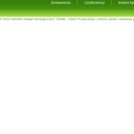
Zestawienia
Użytkownicy
Indeks t
© 2010
Ośrodek Działań Ekologicznych "Źródła"
|
Dzień Pustej Klasy
|
zielone szkoły
|
edukacja 