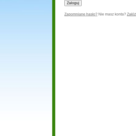
Zapomniane hasło?
Nie masz konta?
Załóż