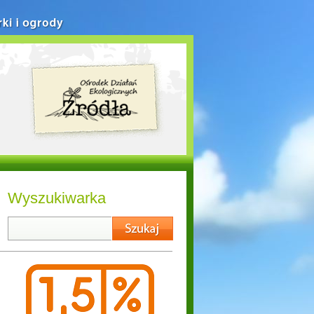
rki i ogrody
Wyszukiwarka