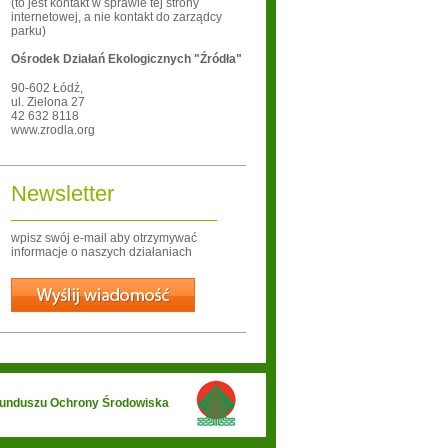
(to jest kontakt w sprawie tej strony
internetowej, a nie kontakt do zarządcy
parku)
Ośrodek Działań Ekologicznych "Źródła"
90-602
Łódź
,
ul. Zielona 27
42 632 8118
www.zrodla.org
Newsletter
wpisz swój e-mail aby otrzymywać
informacje o naszych działaniach
Wyślij
 Funduszu Ochrony Środowiska