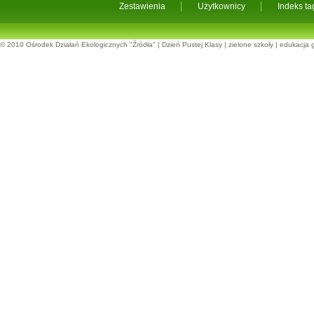
Zestawienia
Użytkownicy
Indeks t
© 2010
Ośrodek Działań Ekologicznych "Źródła"
|
Dzień Pustej Klasy
|
zielone szkoły
|
edukacja 