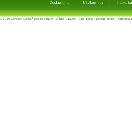
Zestawienia
Użytkownicy
Indeks t
© 2010
Ośrodek Działań Ekologicznych "Źródła"
|
Dzień Pustej Klasy
|
zielone szkoły
|
edukacja 