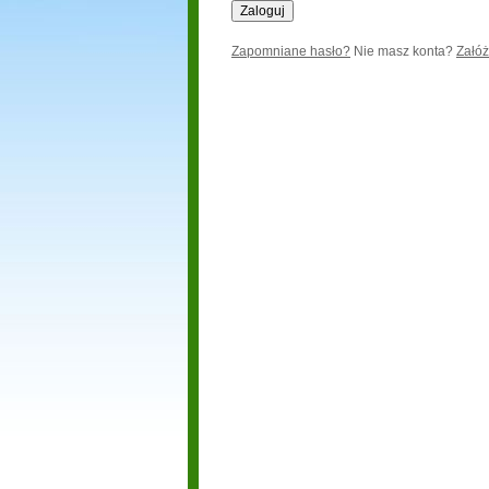
Zapomniane hasło?
Nie masz konta?
Załóż