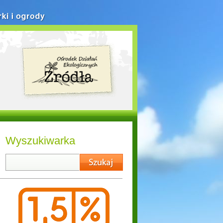
rki i ogrody
Wyszukiwarka