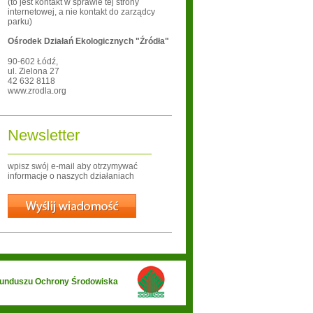
(to jest kontakt w sprawie tej strony
internetowej, a nie kontakt do zarządcy
parku)
Ośrodek Działań Ekologicznych "Źródła"
90-602
Łódź
,
ul. Zielona 27
42 632 8118
www.zrodla.org
Newsletter
wpisz swój e-mail aby otrzymywać
informacje o naszych działaniach
Wyślij
 Funduszu Ochrony Środowiska