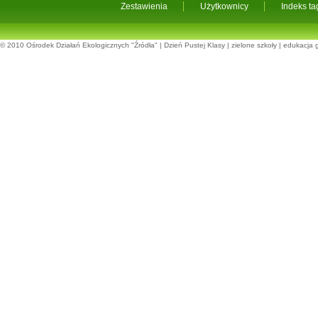
Zestawienia
Użytkownicy
Indeks t
© 2010
Ośrodek Działań Ekologicznych "Źródła"
|
Dzień Pustej Klasy
|
zielone szkoły
|
edukacja 