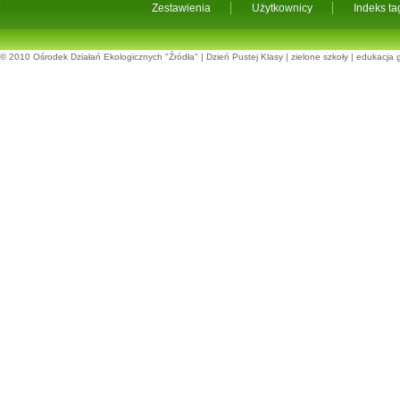
Zestawienia
Użytkownicy
Indeks t
© 2010
Ośrodek Działań Ekologicznych "Źródła"
|
Dzień Pustej Klasy
|
zielone szkoły
|
edukacja 