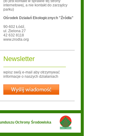
(to jest kontakt w sprawie tej strony
internetowej, a nie kontakt do zarządcy
parku)
Ośrodek Działań Ekologicznych "Źródła"
90-602
Łódź
,
ul. Zielona 27
42 632 8118
www.zrodla.org
Newsletter
wpisz swój e-mail aby otrzymywać
informacje o naszych działaniach
Wyślij
 Funduszu Ochrony Środowiska