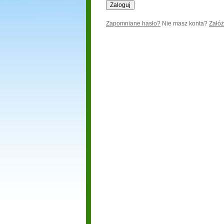
Zapomniane hasło?
Nie masz konta?
Załóż