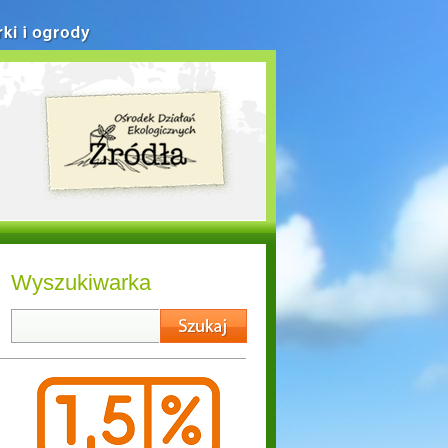
rki i ogrody
Wyszukiwarka