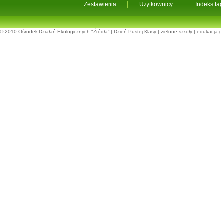
Zestawienia
Użytkownicy
Indeks t
© 2010
Ośrodek Działań Ekologicznych "Źródła"
|
Dzień Pustej Klasy
|
zielone szkoły
|
edukacja 