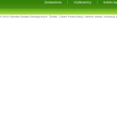
Zestawienia
Użytkownicy
Indeks t
© 2010
Ośrodek Działań Ekologicznych "Źródła"
|
Dzień Pustej Klasy
|
zielone szkoły
|
edukacja 