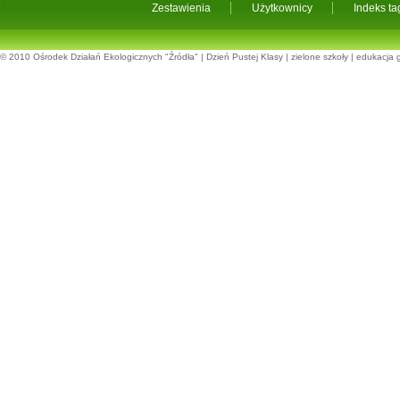
Zestawienia
Użytkownicy
Indeks t
© 2010
Ośrodek Działań Ekologicznych "Źródła"
|
Dzień Pustej Klasy
|
zielone szkoły
|
edukacja 