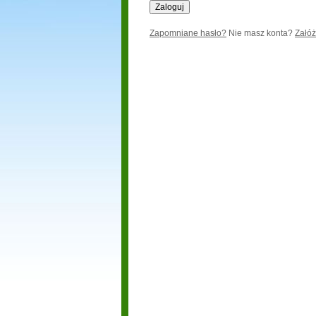
Zapomniane hasło?
Nie masz konta?
Załóż