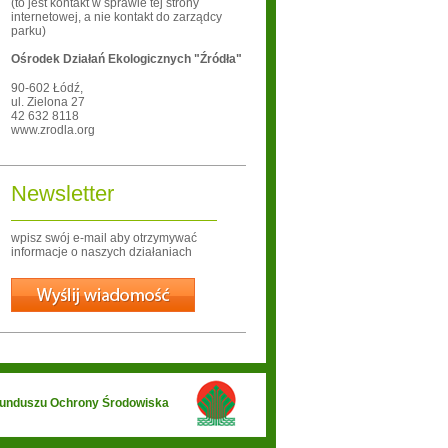
(to jest kontakt w sprawie tej strony
internetowej, a nie kontakt do zarządcy
parku)
Ośrodek Działań Ekologicznych "Źródła"
90-602
Łódź
,
ul. Zielona 27
42 632 8118
www.zrodla.org
Newsletter
wpisz swój e-mail aby otrzymywać
informacje o naszych działaniach
Wyślij
 Funduszu Ochrony Środowiska