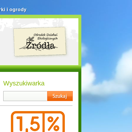
rki i ogrody
Wyszukiwarka