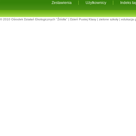
Zestawienia
Użytkownicy
Indeks t
© 2010
Ośrodek Działań Ekologicznych "Źródła"
|
Dzień Pustej Klasy
|
zielone szkoły
|
edukacja 