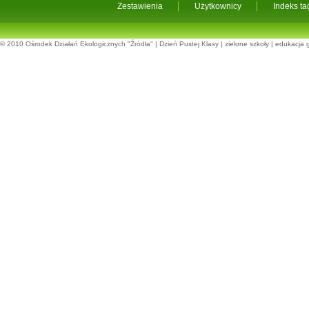
Zestawienia
Użytkownicy
Indeks t
© 2010
Ośrodek Działań Ekologicznych "Źródła"
|
Dzień Pustej Klasy
|
zielone szkoły
|
edukacja 