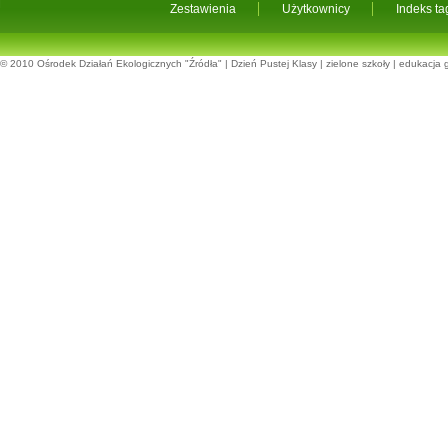
Zestawienia
Użytkownicy
Indeks t
© 2010
Ośrodek Działań Ekologicznych "Źródła"
|
Dzień Pustej Klasy
|
zielone szkoły
|
edukacja 