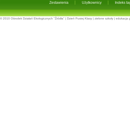
Zestawienia
Użytkownicy
Indeks t
© 2010
Ośrodek Działań Ekologicznych "Źródła"
|
Dzień Pustej Klasy
|
zielone szkoły
|
edukacja 