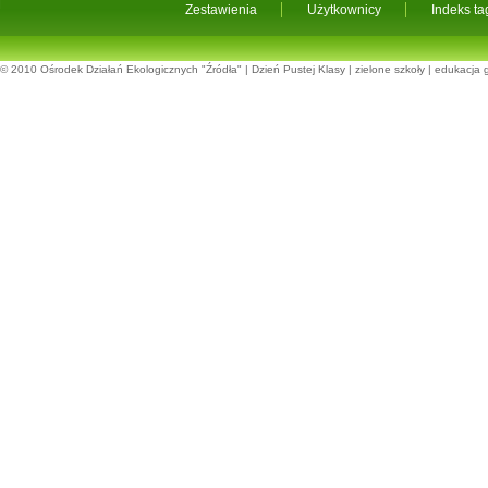
Zestawienia
Użytkownicy
Indeks t
© 2010
Ośrodek Działań Ekologicznych "Źródła"
|
Dzień Pustej Klasy
|
zielone szkoły
|
edukacja 