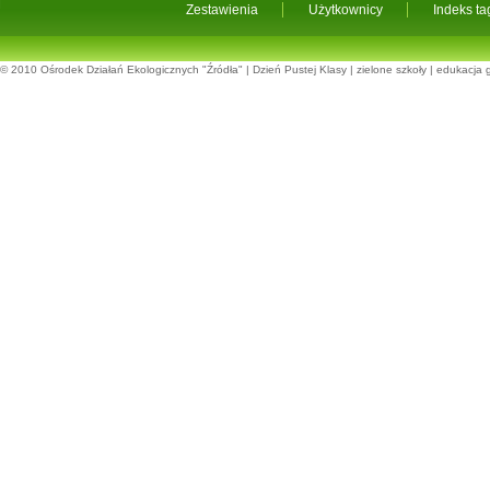
Zestawienia
Użytkownicy
Indeks t
© 2010
Ośrodek Działań Ekologicznych "Źródła"
|
Dzień Pustej Klasy
|
zielone szkoły
|
edukacja 