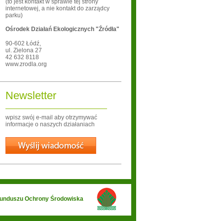
(to jest kontakt w sprawie tej strony
internetowej, a nie kontakt do zarządcy
parku)
Ośrodek Działań Ekologicznych "Źródła"
90-602
Łódź
,
ul. Zielona 27
42 632 8118
www.zrodla.org
Newsletter
wpisz swój e-mail aby otrzymywać
informacje o naszych działaniach
Wyślij
 Funduszu Ochrony Środowiska