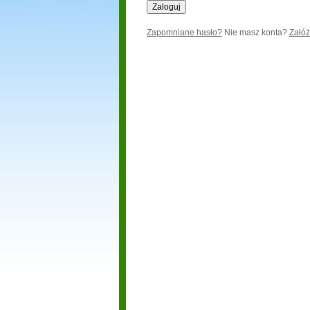
Zapomniane hasło?
Nie masz konta?
Załóż