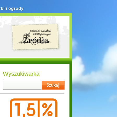
rki i ogrody
Wyszukiwarka