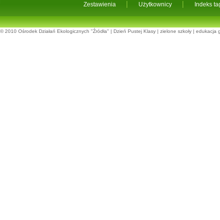
Zestawienia
Użytkownicy
Indeks t
© 2010
Ośrodek Działań Ekologicznych "Źródła"
|
Dzień Pustej Klasy
|
zielone szkoły
|
edukacja 