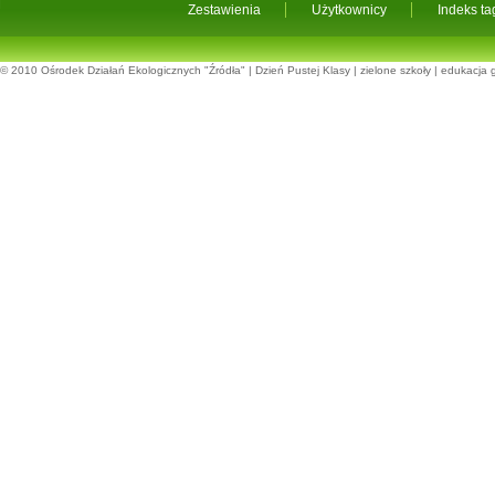
Zestawienia
Użytkownicy
Indeks t
© 2010
Ośrodek Działań Ekologicznych "Źródła"
|
Dzień Pustej Klasy
|
zielone szkoły
|
edukacja 