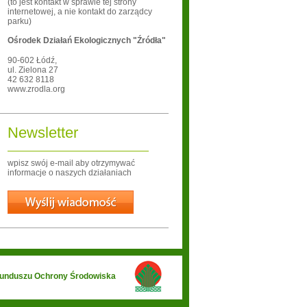
(to jest kontakt w sprawie tej strony
internetowej, a nie kontakt do zarządcy
parku)
Ośrodek Działań Ekologicznych "Źródła"
90-602
Łódź
,
ul. Zielona 27
42 632 8118
www.zrodla.org
Newsletter
wpisz swój e-mail aby otrzymywać
informacje o naszych działaniach
Wyślij
 Funduszu Ochrony Środowiska