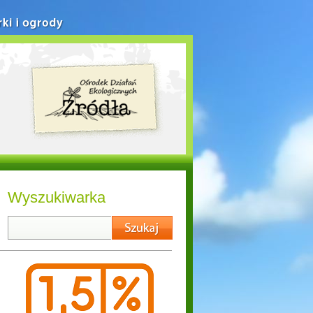
rki i ogrody
Wyszukiwarka