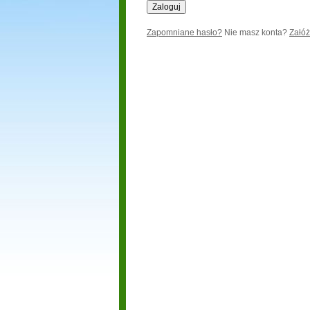
Zapomniane hasło?
Nie masz konta?
Załóż