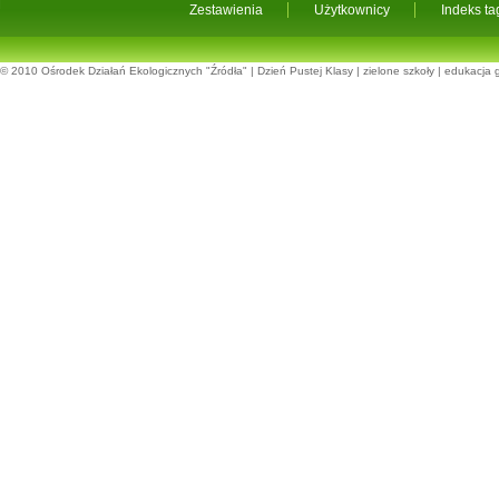
Zestawienia
Użytkownicy
Indeks t
© 2010
Ośrodek Działań Ekologicznych "Źródła"
|
Dzień Pustej Klasy
|
zielone szkoły
|
edukacja 