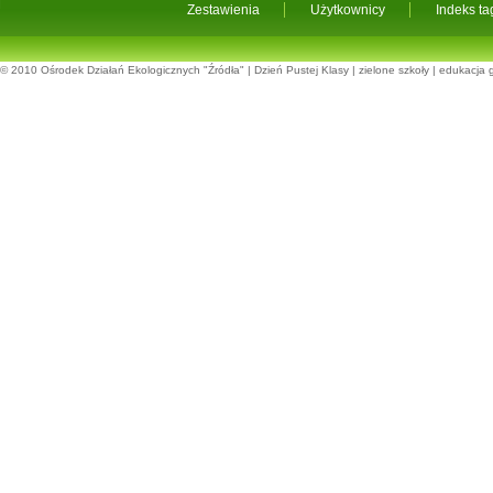
Zestawienia
Użytkownicy
Indeks t
© 2010
Ośrodek Działań Ekologicznych "Źródła"
|
Dzień Pustej Klasy
|
zielone szkoły
|
edukacja 