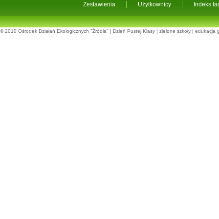
Zestawienia
Użytkownicy
Indeks t
© 2010
Ośrodek Działań Ekologicznych "Źródła"
|
Dzień Pustej Klasy
|
zielone szkoły
|
edukacja 