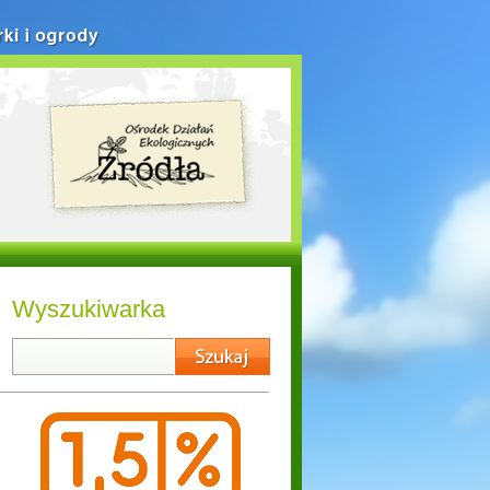
rki i ogrody
Wyszukiwarka