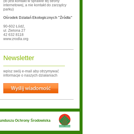
(to jest kontakt w sprawie tej strony
internetowej, a nie kontakt do zarządcy
parku)
Ośrodek Działań Ekologicznych "Źródła"
90-602
Łódź
,
ul. Zielona 27
42 632 8118
www.zrodla.org
Newsletter
wpisz swój e-mail aby otrzymywać
informacje o naszych działaniach
Wyślij
 Funduszu Ochrony Środowiska