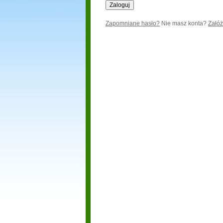
Zapomniane hasło?
Nie masz konta?
Załóż